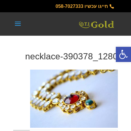
חייגו עכשיו
058-7027333
פתח סרגל נגישות
necklace-390378_1280